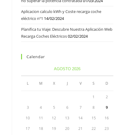
no superar la potencia contratada
01/03/2024
Aplicacion calculo kWh y Coste recarga coche
eléctrico nº1
14/02/2024
Planifica tu Viaje: Descubre Nuestra Aplicación Web
Recarga Coches Eléctricos
02/02/2024
Calendar
AGOSTO 2026
L
M
X
J
V
S
D
1
2
3
4
5
6
7
8
9
10
11
12
13
14
15
16
17
18
19
20
21
22
23