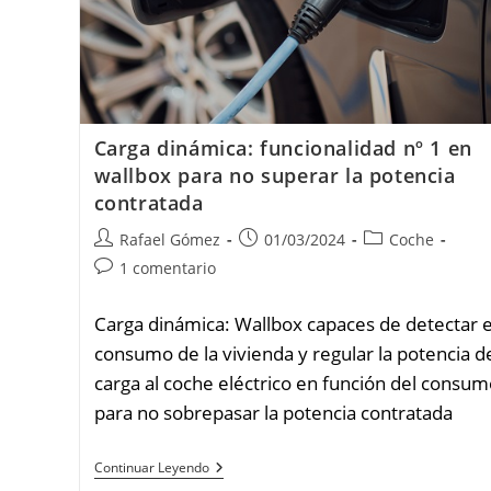
Carga dinámica: funcionalidad nº 1 en
wallbox para no superar la potencia
contratada
Autor
Publicación
Categoría
Rafael Gómez
01/03/2024
Coche
de
de
de
Comentarios
1 comentario
la
la
la
de
entrada:
entrada:
entrada:
la
Carga dinámica: Wallbox capaces de detectar e
entrada:
consumo de la vivienda y regular la potencia d
carga al coche eléctrico en función del consum
para no sobrepasar la potencia contratada
Carga
Continuar Leyendo
Dinámica: