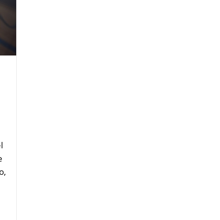
l
e
o,